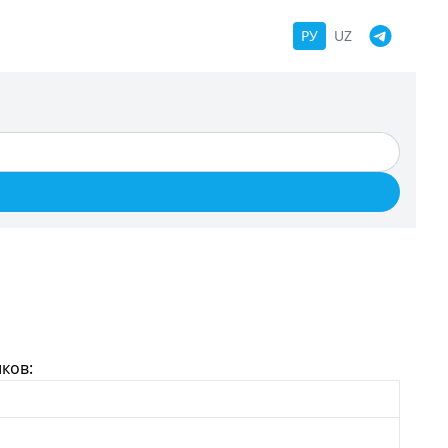
РУ
UZ
ков: