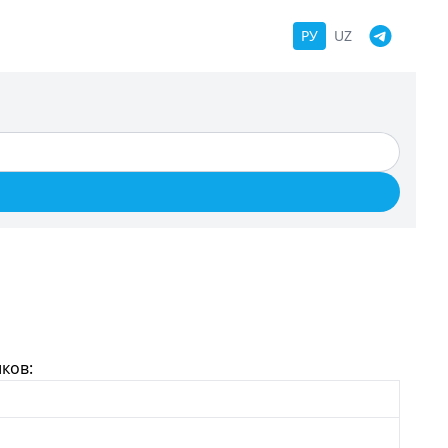
РУ
UZ
ков: