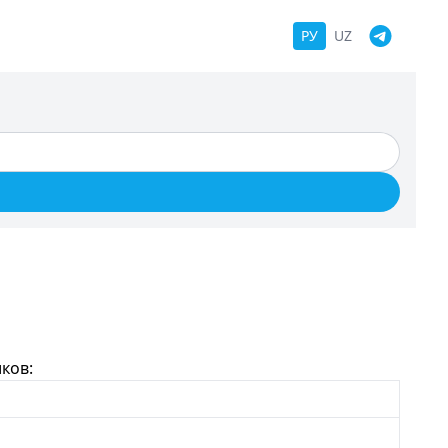
РУ
UZ
ков: