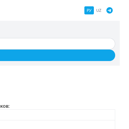
РУ
UZ
ков: