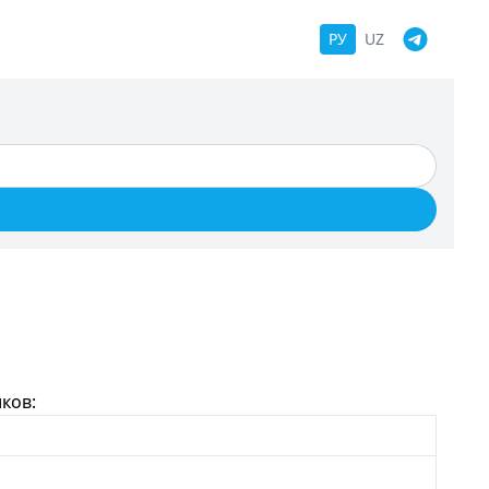
РУ
UZ
ков: