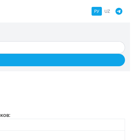
РУ
UZ
ков: