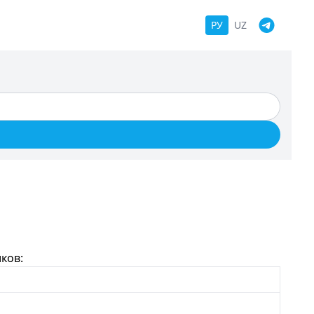
РУ
UZ
ков: