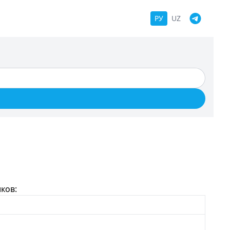
РУ
UZ
ков: