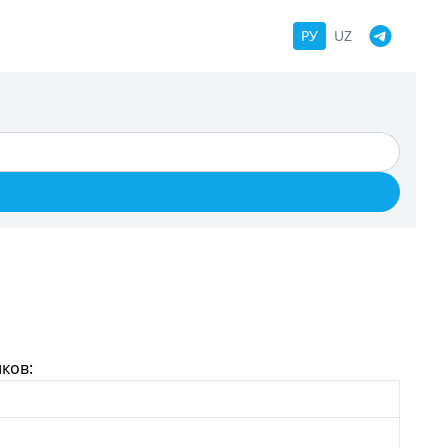
РУ
UZ
ков: