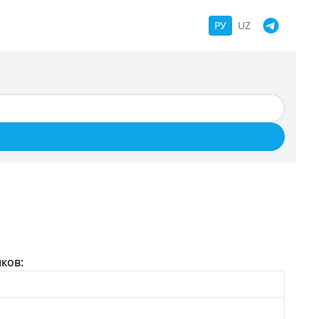
РУ
UZ
ков: