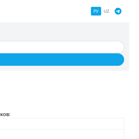
РУ
UZ
ков: