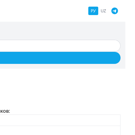
РУ
UZ
ков: