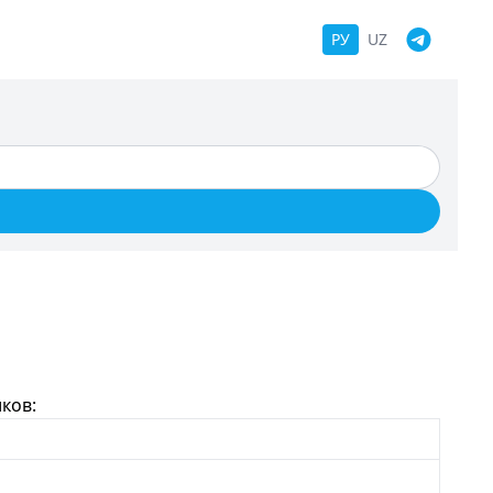
РУ
UZ
ков: