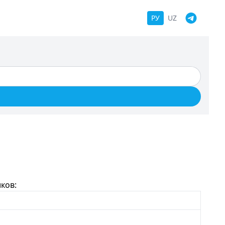
РУ
UZ
ков: