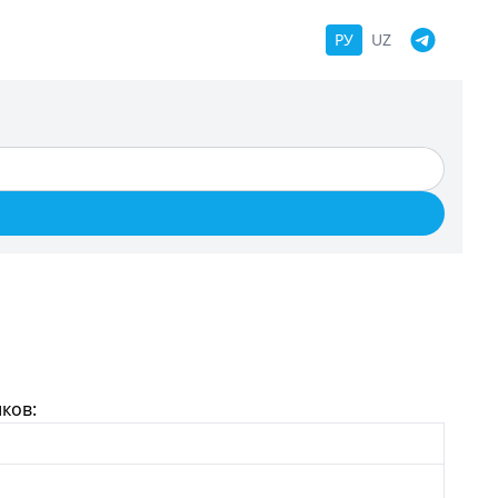
РУ
UZ
ков: