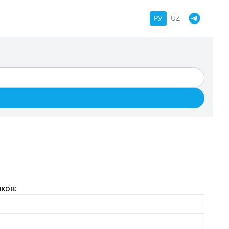
РУ
UZ
ков: