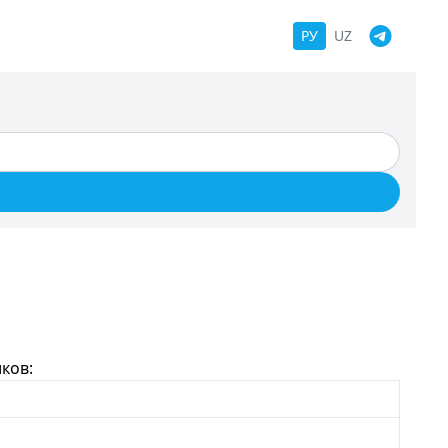
РУ
UZ
ков: