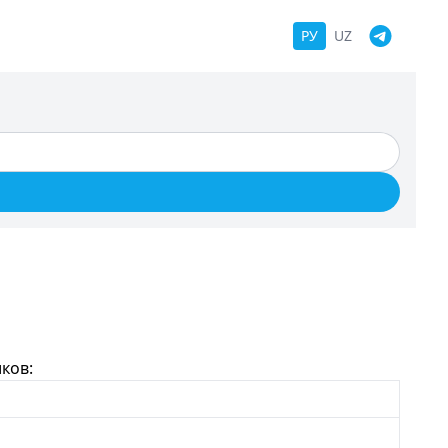
РУ
UZ
ков: