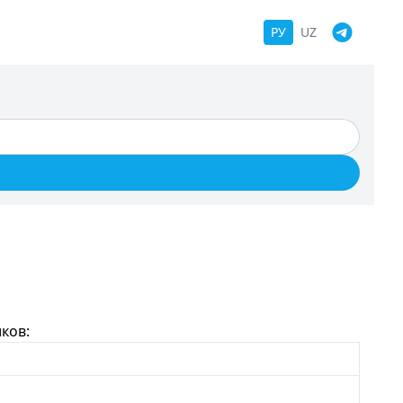
РУ
UZ
ков: