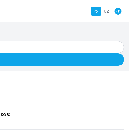
РУ
UZ
ков: