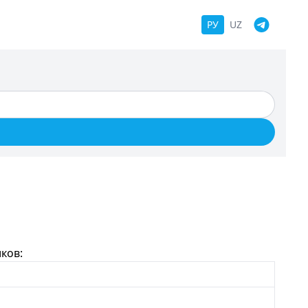
РУ
UZ
ков: