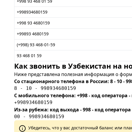
+998 93 468 01 59
+998934680159
+998 93 4680159
+99893 4680159
(+998) 93 468-01-59
93 468 01 59
Как звонить в Узбекистан на но
Ниже представлена полезная информация о форма
Со стационарного телефона в России: 8 - 10 - 99
8 - 10 - 998934680159
С мобильного телефона: +998 - код оператора
+998934680159
Из-за рубежа: код выхода - 998 - код оператора
00 - 998934680159
Убедитесь, что у вас достаточный баланс или п