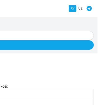
РУ
UZ
ков: