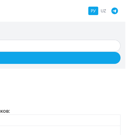
РУ
UZ
ков: