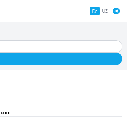
РУ
UZ
ков: