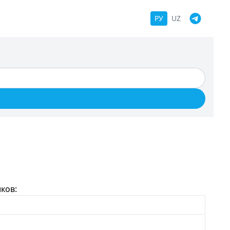
РУ
UZ
ков: