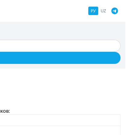
РУ
UZ
ков: