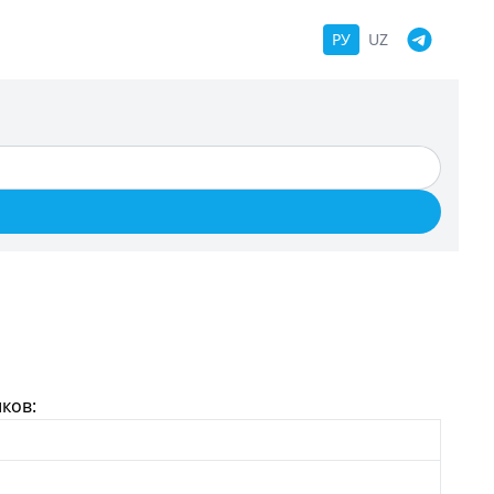
РУ
UZ
ков: