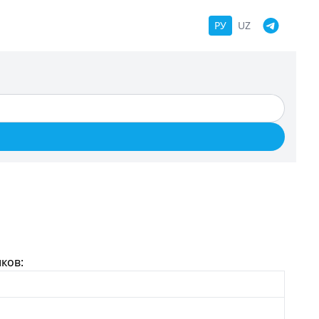
РУ
UZ
ков: