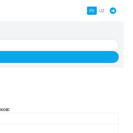
РУ
UZ
ков: