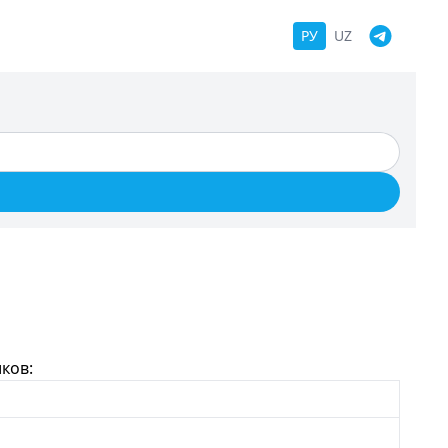
РУ
UZ
ков: