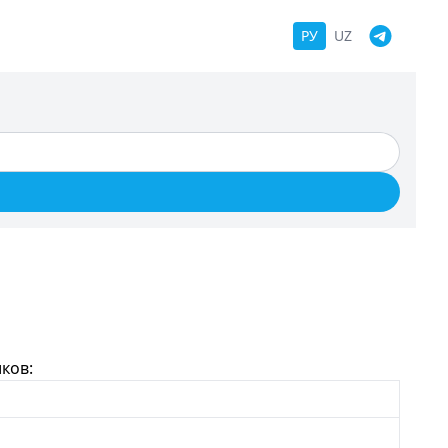
РУ
UZ
ков: