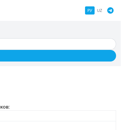
РУ
UZ
ков: