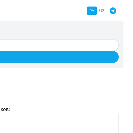
РУ
UZ
ков: