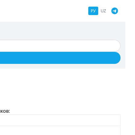
РУ
UZ
ков: