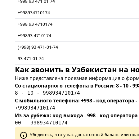
+998 93 471 01 74
+998934710174
+998 93 4710174
+99893 4710174
(+998) 93 471-01-74
93 471 01 74
Как звонить в Узбекистан на но
Ниже представлена полезная информация о форма
Со стационарного телефона в России: 8 - 10 - 99
8 - 10 - 998934710174
С мобильного телефона: +998 - код оператора
+998934710174
Из-за рубежа: код выхода - 998 - код оператора
00 - 998934710174
Убедитесь, что у вас достаточный баланс или п