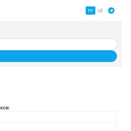
РУ
UZ
ков: