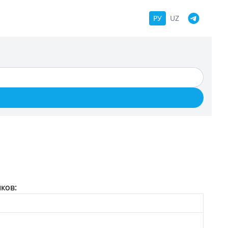
РУ
UZ
ков: