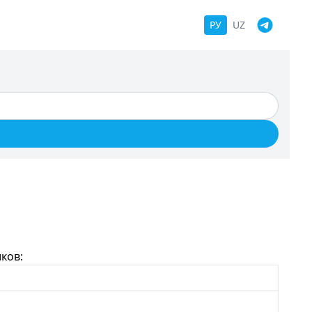
РУ
UZ
ков: