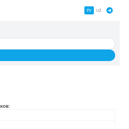
РУ
UZ
ков: