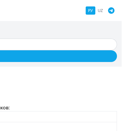
РУ
UZ
ков: