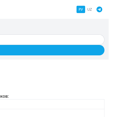
РУ
UZ
ков: