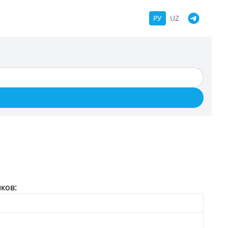
РУ
UZ
ков: