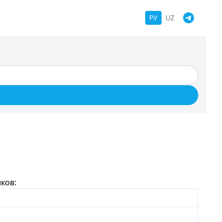
РУ
UZ
ков: