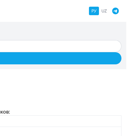
РУ
UZ
ков: