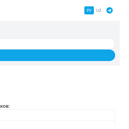
РУ
UZ
ков: