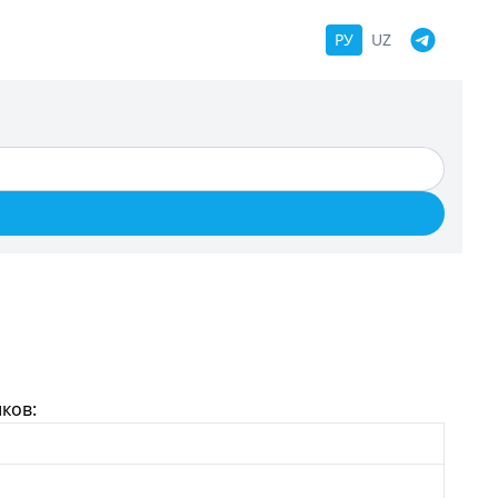
РУ
UZ
ков: