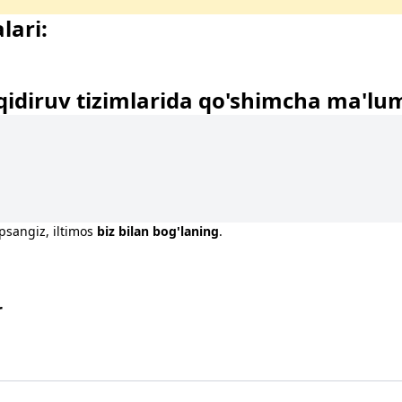
lari:
qidiruv tizimlarida qo'shimcha ma'lu
opsangiz, iltimos
biz bilan bog'laning
.
r