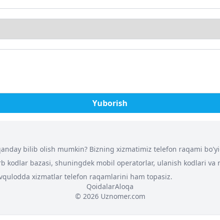
Yuborish
nday bilib olish mumkin? Bizning xizmatimiz telefon raqami bo'yich
arb kodlar bazasi, shuningdek mobil operatorlar, ulanish kodlari va
 favqulodda xizmatlar telefon raqamlarini ham topasiz.
Qoidalar
Aloqa
© 2026 Uznomer.com