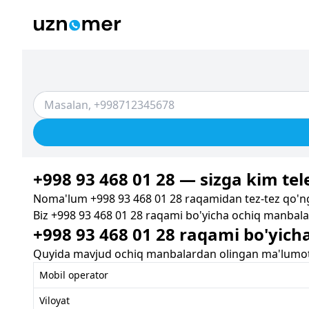
+998 93 468 01 28 — sizga kim tele
Noma'lum +998 93 468 01 28 raqamidan tez-tez qo'ng'
Biz +998 93 468 01 28 raqami bo'yicha ochiq manbalar
+998 93 468 01 28 raqami bo'yich
Quyida mavjud ochiq manbalardan olingan ma'lumotla
Mobil operator
Viloyat