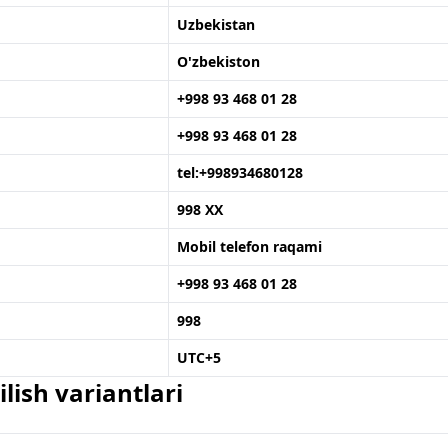
Uzbekistan
O'zbekiston
+998 93 468 01 28
+998 93 468 01 28
tel:+998934680128
998 XX
Mobil telefon raqami
+998 93 468 01 28
998
UTC+5
lish variantlari