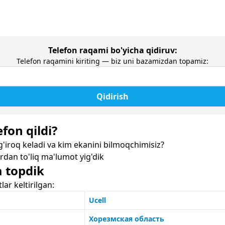
Telefon raqami bo'yicha qidiruv:
Telefon raqamini kiriting — biz uni bazamizdan topamiz:
Qidirish
fon qildi?
iroq keladi va kim ekanini bilmoqchimisiz?
dan to'liq ma'lumot yig'dik
a topdik
r keltirilgan:
Ucell
Хорезмская область