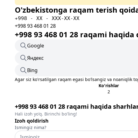
O'zbekistonga raqam terish qoida
+998 - XX - XXX-XX-XX
+998 93 468 01 28
+998 93 468 01 28 raqami haqida 
Google
Яндекс
Bing
Agar siz ko'rsatilgan raqam egasi bo'lsangiz va noaniqlik t
Ko'rishlar
2
+998 93 468 01 28 raqami haqida sharhla
Hali izoh yo'q. Birinchi bo'ling!
Izoh qoldirish
Ismingiz nima?