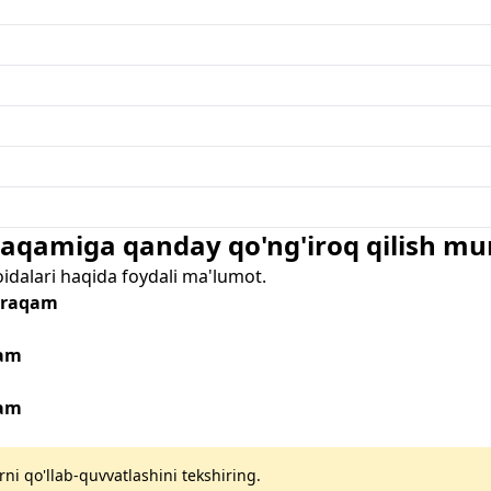
 raqamiga qanday qo'ng'iroq qilish m
oidalari haqida foydali ma'lumot.
- raqam
qam
qam
rni qo'llab-quvvatlashini tekshiring.