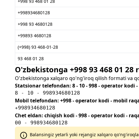
+998 93 468 01 28
+998934680128
+998 93 4680128
+99893 4680128
(+998) 93 468-01-28
93 468 01 28
O'zbekistonga +998 93 468 01 28
O'zbekistonga xalqaro qo'ng'iroq qilish formati va q
Statsionar telefondan: 8 - 10 - 998 - operator kodi 
8 - 10 - 998934680128
Mobil telefondan: +998 - operator kodi - mobil ra
+998934680128
Chet eldan: chiqish kodi - 998 - operator kodi - ra
00 - 998934680128
Balansingiz yetarli yoki rejangiz xalqaro qo'ng'iroqla