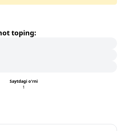
mot toping:
Saytdagi o'rni
1