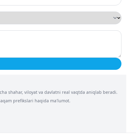
a shahar, viloyat va davlatni real vaqtda aniqlab beradi.
 raqam prefikslari haqida ma'lumot.