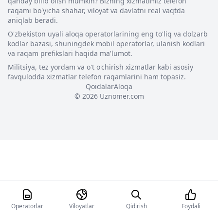
qanday bilib olish mumkin? Bizning xizmatimiz telefon
raqami bo'yicha shahar, viloyat va davlatni real vaqtda
aniqlab beradi.
O'zbekiston uyali aloqa operatorlarining eng to'liq va dolzarb
kodlar bazasi, shuningdek mobil operatorlar, ulanish kodlari
va raqam prefikslari haqida ma'lumot.
Militsiya, tez yordam va o't o'chirish xizmatlar kabi asosiy
favqulodda xizmatlar telefon raqamlarini ham topasiz.
Qoidalar
Aloqa
© 2026 Uznomer.com
Operatorlar
Viloyatlar
Qidirish
Foydali