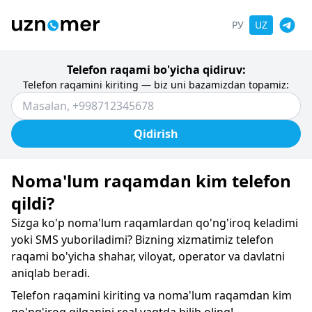
РУ
UZ
Telefon raqami bo'yicha qidiruv:
Telefon raqamini kiriting — biz uni bazamizdan topamiz:
Qidirish
Noma'lum raqamdan kim telefon
qildi?
Sizga ko'p noma'lum raqamlardan qo'ng'iroq keladimi
yoki SMS yuboriladimi? Bizning xizmatimiz telefon
raqami bo'yicha shahar, viloyat, operator va davlatni
aniqlab beradi.
Telefon raqamini kiriting va noma'lum raqamdan kim