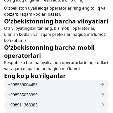
qo'ng'iroq qilganini real vaqtda bilib oling!
O'zbekiston uyali aloqa operatorlarining eng to'liq va
dolzarb raqam kodlari bazasi.
O'zbekistonning barcha viloyatlari
O'z viloyatingizni tanlang, biz mobil operatorlar,
ulanish kodlari va raqam prefikslari haqida ma'lumot
ko'rsatamiz.
O'zbekistonning barcha mobil
operatorlari
Respublika barcha uyali aloqa operatorlarining kodlari
va raqam diapazonlari haqida ma'lumot.
Eng ko'p ko'rilganlar
+998559004455
+998555033399
+998911368383