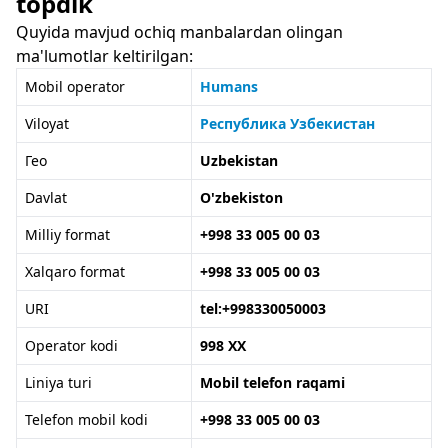
topdik
Quyida mavjud ochiq manbalardan olingan
ma'lumotlar keltirilgan:
Mobil operator
Humans
Viloyat
Республика Узбекистан
Гео
Uzbekistan
Davlat
O'zbekiston
Milliy format
+998 33 005 00 03
Xalqaro format
+998 33 005 00 03
URI
tel:+998330050003
Operator kodi
998 XX
Liniya turi
Mobil telefon raqami
Telefon mobil kodi
+998 33 005 00 03