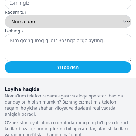
Raqam turi
Izohingiz
Yuborish
Loyiha haqida
Noma'lum telefon raqami egasi va aloqa operatori haqida
qanday bilib olish mumkin? Bizning xizmatimiz telefon
raqami bo'yicha shahar, viloyat va davlatni real vaqtda
aniqlab beradi.
O'zbekiston uyali aloqa operatorlarining eng to'liq va dolzarb
kodlar bazasi, shuningdek mobil operatorlar, ulanish kodlari
va raqam prefikslari haqida ma'lumot.