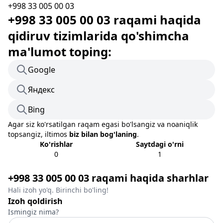
+998 33 005 00 03
+998 33 005 00 03 raqami haqida
qidiruv tizimlarida qo'shimcha
ma'lumot toping:
Google
Яндекс
Bing
Agar siz ko'rsatilgan raqam egasi bo'lsangiz va noaniqlik
topsangiz, iltimos
biz bilan bog'laning
.
Ko'rishlar
Saytdagi o'rni
0
1
+998 33 005 00 03 raqami haqida sharhlar
Hali izoh yo'q. Birinchi bo'ling!
Izoh qoldirish
Ismingiz nima?