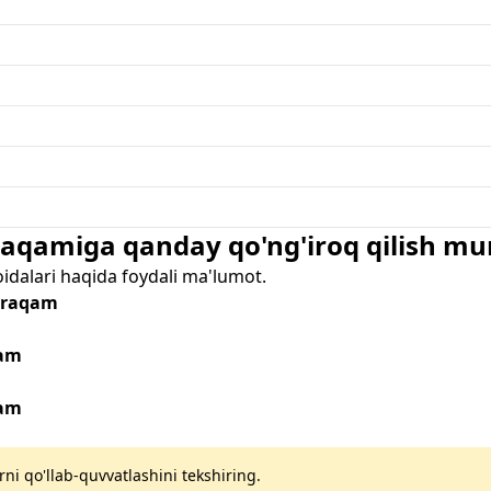
 raqamiga qanday qo'ng'iroq qilish m
oidalari haqida foydali ma'lumot.
- raqam
qam
qam
rni qo'llab-quvvatlashini tekshiring.