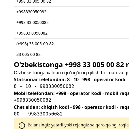
+998 33 005 00 82
+998330050082
+998 33 0050082
+99833 0050082
(+998) 33 005-00-82
33 005 00 82
O'zbekistonga +998 33 005 00 82
O'zbekistonga xalqaro qo'ng'iroq qilish formati va q
Statsionar telefondan: 8 - 10 - 998 - operator kodi 
8 - 10 - 998330050082
Mobil telefondan: +998 - operator kodi - mobil ra
+998330050082
Chet eldan: chiqish kodi - 998 - operator kodi - ra
00 - 998330050082
Balansingiz yetarli yoki rejangiz xalqaro qo'ng'iroqla