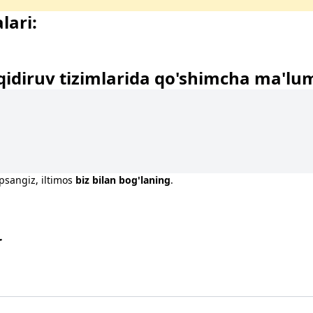
lari:
qidiruv tizimlarida qo'shimcha ma'lu
opsangiz, iltimos
biz bilan bog'laning
.
r