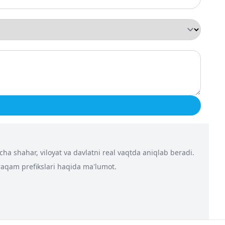
a shahar, viloyat va davlatni real vaqtda aniqlab beradi.
 raqam prefikslari haqida ma'lumot.