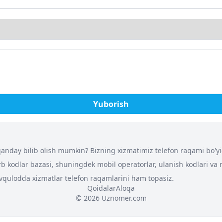
Yuborish
nday bilib olish mumkin? Bizning xizmatimiz telefon raqami bo'yich
arb kodlar bazasi, shuningdek mobil operatorlar, ulanish kodlari va
 favqulodda xizmatlar telefon raqamlarini ham topasiz.
Qoidalar
Aloqa
© 2026 Uznomer.com