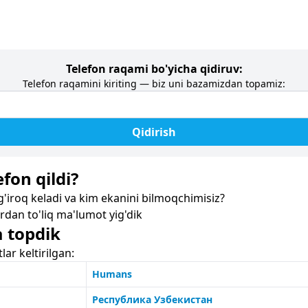
Telefon raqami bo'yicha qidiruv:
Telefon raqamini kiriting — biz uni bazamizdan topamiz:
Qidirish
fon qildi?
iroq keladi va kim ekanini bilmoqchimisiz?
dan to'liq ma'lumot yig'dik
a topdik
r keltirilgan:
Humans
Республика Узбекистан