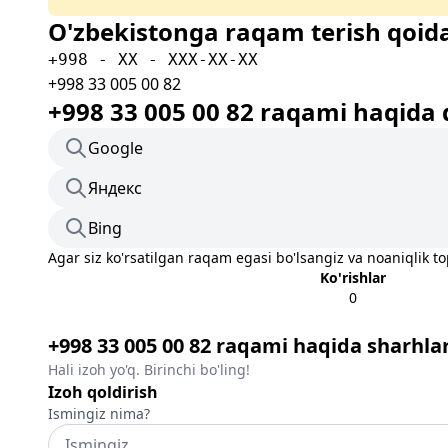
O'zbekistonga raqam terish qoida
+998 - XX - XXX-XX-XX
+998 33 005 00 82
+998 33 005 00 82 raqami haqida 
Google
Яндекс
Bing
Agar siz ko'rsatilgan raqam egasi bo'lsangiz va noaniqlik t
Ko'rishlar
0
+998 33 005 00 82 raqami haqida sharhla
Hali izoh yo'q. Birinchi bo'ling!
Izoh qoldirish
Ismingiz nima?