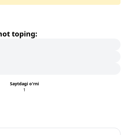
mot toping:
Saytdagi o'rni
1