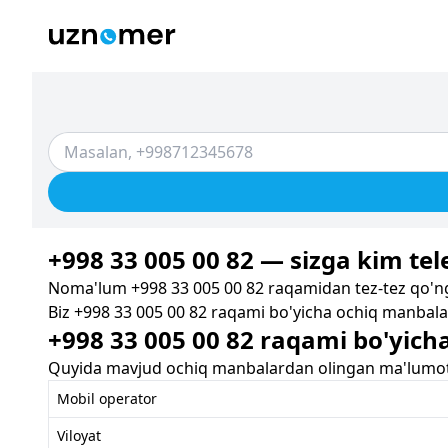
+998 33 005 00 82 — sizga kim tele
Noma'lum +998 33 005 00 82 raqamidan tez-tez qo'ng'
Biz +998 33 005 00 82 raqami bo'yicha ochiq manbalar
+998 33 005 00 82 raqami bo'yich
Quyida mavjud ochiq manbalardan olingan ma'lumotla
Mobil operator
Viloyat