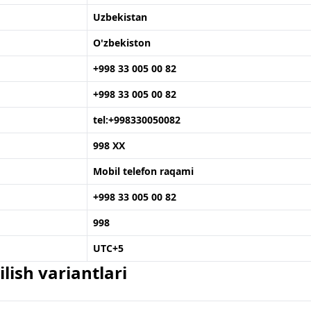
Uzbekistan
O'zbekiston
+998 33 005 00 82
+998 33 005 00 82
tel:+998330050082
998 XX
Mobil telefon raqami
+998 33 005 00 82
998
UTC+5
lish variantlari